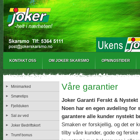
KONTAKT OSS
OM JOKER SKARSMO
OPNINGSTIDER
Våre garantier
Minimarked
Smøretips
Joker Garanti Ferskt & Nystekt
Fjellduken
Noen har en egen avdeling for 
garantere alle kunder nystekt b
Sal av ved
Smaken er forskjellig, og det er 
Joker Bedriftskort
tilby våre kunder, gode og ferske b
Trumf bonus