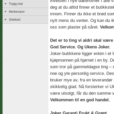
investert i nye bakerovner i alle 
Trygg mat
deg at du alltid finner et butikk
Merkevarer
innom. Finner du ikke et brød som
Sidekart
nytt mens du venter. Og kan du ik
oss som plaster på såret.
Velko
Det er to ting vi aldri skal være
God Service. Og Ukens Joker.
Joker-butikkene ligger enten i et 
kjøpmannen på hjørnet i en by. D
som tror på gammeldagse ting – so
noe og yte personlig service. Des
bruker mye av, fra en leverandør d
skikkelig glad. Nå forsterker vi 
være utsolgt, får du den samme va
Velkommen til en god handel.
Joker Garanti Frukt & Grønt