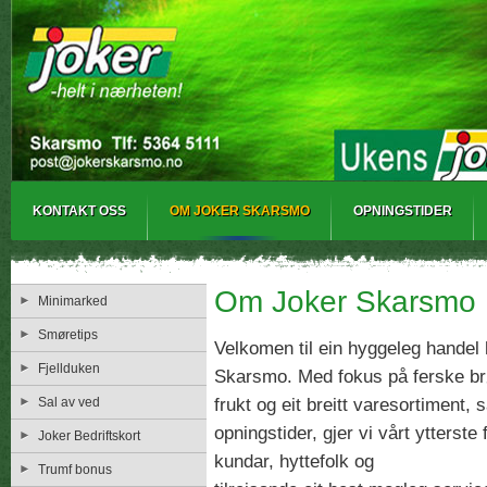
KONTAKT OSS
OM JOKER SKARSMO
OPNINGSTIDER
Om Joker Skarsmo
Minimarked
Smøretips
Velkomen til ein hyggeleg handel
Fjellduken
Skarsmo. Med fokus på ferske br
frukt og eit breitt varesortiment, 
Sal av ved
opningstider, gjer vi vårt ytterste 
Joker Bedriftskort
kundar, hyttefolk og
Trumf bonus